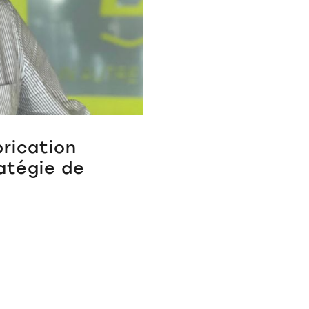
brication
atégie de