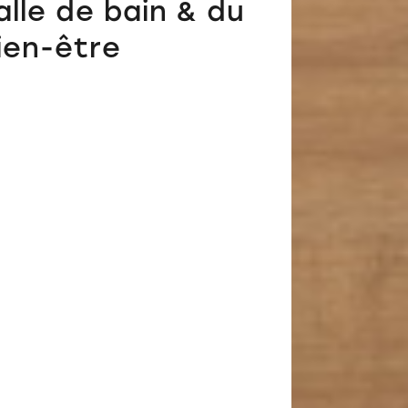
alle de bain & du
ien-être