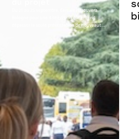
du projet
s
Du 21 au 25 septembre, Cersaie retrouvera
b
Bologne pour une 43e édition qui entend
dépasser la seule présentation de nouveautés
en matière de céramique et d’aménagement
de salle de bains.