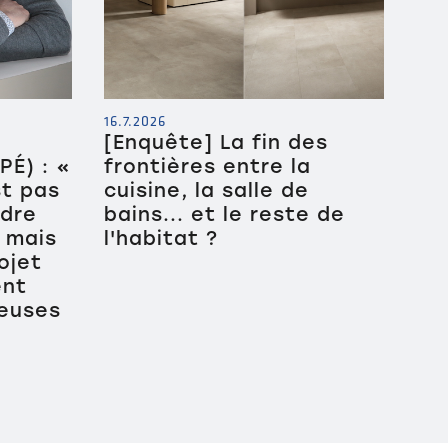
16.7.2026
[Enquête] La fin des
É) : «
frontières entre la
st pas
cuisine, la salle de
ndre
bains... et le reste de
, mais
l'habitat ?
ojet
ent
euses