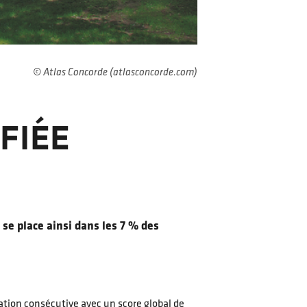
© Atlas Concorde (atlasconcorde.com)
FIÉE
 se place ainsi dans les 7 % des
ation consécutive avec un score global de