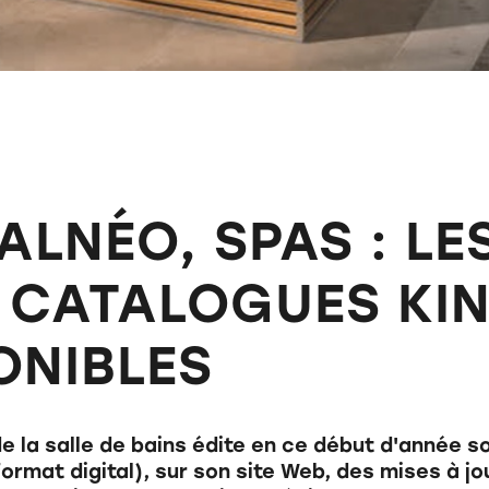
LNÉO, SPAS : LE
CATALOGUES KIN
ONIBLES
 de la salle de bains édite en ce début d'année
n format digital), sur son site Web, des mises à 