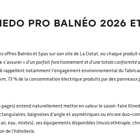
EDO PRO BALNÉO 2026 E
es offres Balnéo et Spas sur son site de La Ciotat, où chaque produit 
e s’assurer «
d’un parfait fonctionnement et d’une totale conformité 
026 rappellent notamment l’engagement environnemental du fabricant
0 km, 73 % de la consommation électrique produits par des panneaux 
(86 pages) entend naturellement mettre en valeur le savoir-faire Kine
 rectangulaires, baignoires d’angle et asymétriques ou encore duo–c
ir, eau, mixtes), ses équipements disponibles (musicothérapie, chr
n de l’hôtellerie.