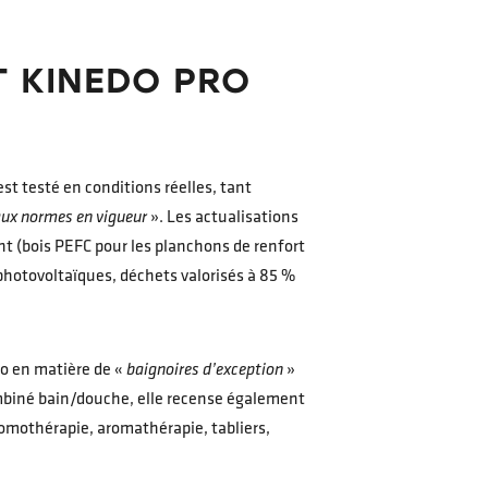
T KINEDO PRO
est testé en conditions réelles, tant
aux normes en vigueur
». Les actualisations
 (bois PEFC pour les planchons de renfort
photovoltaïques, déchets valorisés à 85 %
do en matière de «
baignoires d’exception
»
ombiné bain/douche, elle recense également
omothérapie, aromathérapie, tabliers,