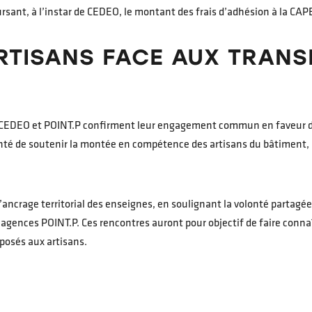
ursant, à l’instar de CEDEO, le montant des frais d’adhésion à la CA
ARTISANS FACE AUX TRAN
B, CEDEO et POINT.P confirment leur engagement commun en faveur d’
onté de soutenir la montée en compétence des artisans du bâtiment, a
l’ancrage territorial des enseignes, en soulignant la volonté partag
gences POINT.P. Ces rencontres auront pour objectif de faire connaî
posés aux artisans.