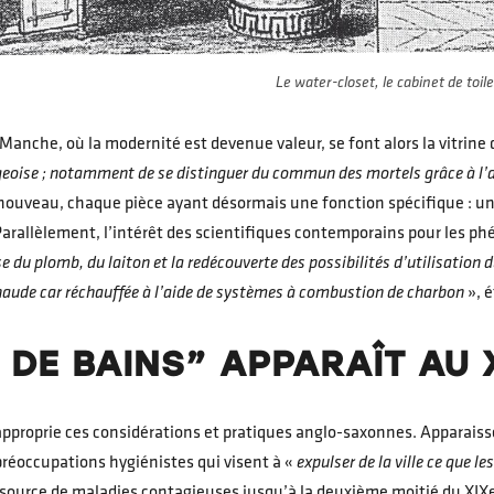
Le water-closet, le cabinet de toil
Manche, où la modernité est devenue valeur, se font alors la vitrine 
rgeoise ; notamment de se distinguer du commun des mortels grâce à l’a
uveau, chaque pièce ayant désormais une fonction spécifique : une 
. Parallèlement, l’intérêt des scientifiques contemporains pour les 
e du plomb, du laiton et la redécouverte des possibilités d’utilisation d
haude car réchauffée à l’aide de systèmes à combustion de charbon
», é
 DE BAINS” APPARAÎT AU 
s'approprie ces considérations et pratiques anglo-saxonnes. Apparaiss
préoccupations hygiénistes qui visent à «
expulser de la ville ce que 
urce de maladies contagieuses jusqu’à la deuxième moitié du XIXe s