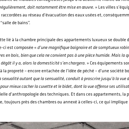
lus régulièrement, doit notamment être mise en œuvre.
» Les villes s’éq
 raccordées au réseau d’évacuation des eaux usées et, conséquemme
“salle de bains”.
ette lié à la chambre principale des appartements luxueux se double d
lle-ci est composée «
d’une magnifique baignoire et de somptueux robin
 en bois, bien que cela ne convient pas à une pièce humide. Mais la q
 dégât il y a, alors la domesticité s’en chargera.
» Ces équipements sont
à la propreté – encore entachée de l’idée de péché – d’une société b
a sexualité autant que la sensualité, conduit à proscrire jusqu’à la vue
t pour mieux cacher la cuvette et le bidet, dont la vue offense ses utili
elle d’anthropologie des techniques. Et dans ces appartements, la pl
e, toujours près des chambres ou annexé à celles-ci, ce qui implique 