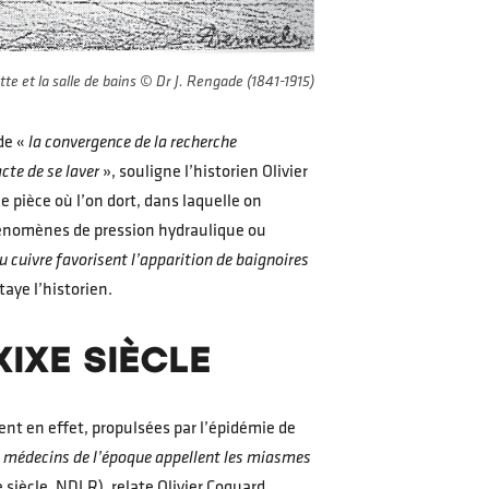
ette et la salle de bains © Dr J. Rengade (1841-1915)
de «
la convergence de la recherche
cte de se laver
», souligne l’historien Olivier
pièce où l’on dort, dans laquelle on
phénomènes de pression hydraulique ou
u cuivre favorisent l’apparition de baignoires
taye l’historien.
XIXE SIÈCLE
ent en effet, propulsées par l’épidémie de
les médecins de l’époque appellent les miasmes
iècle, NDLR), relate Olivier Coquard.