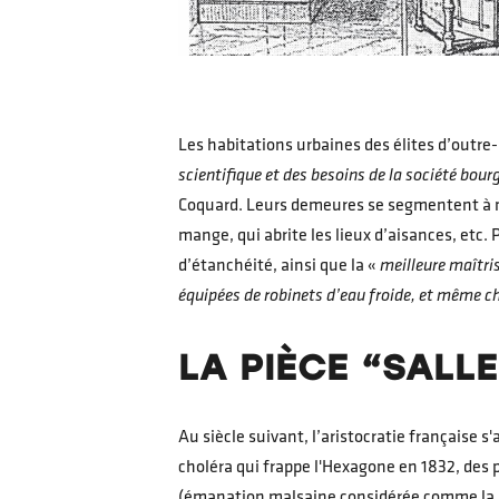
Les habitations urbaines des élites d’outre-
scientifique et des besoins de la société bou
Coquard. Leurs demeures se segmentent à no
mange, qui abrite les lieux d’aisances, etc
d’étanchéité, ainsi que la «
meilleure maîtris
équipées de robinets d’eau froide, et même c
LA PIÈCE “SALLE
Au siècle suivant, l’aristocratie française 
choléra qui frappe l'Hexagone en 1832, des 
(émanation malsaine considérée comme la so